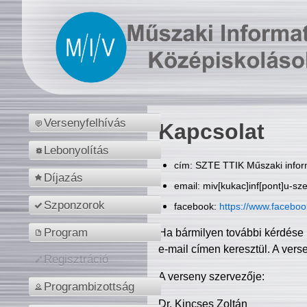
Versenyfelhívás
Kapcsolat
Lebonyolítás
cím: SZTE TTIK Műszaki inform
Díjazás
email: miv[kukac]inf[pont]u-sz
Szponzorok
facebook:
https://www.facebo
Program
Ha bármilyen további kérdése 
e-mail címen keresztül. A vers
Regisztráció
A verseny szervezője:
Programbizottság
Dr. Kincses Zoltán