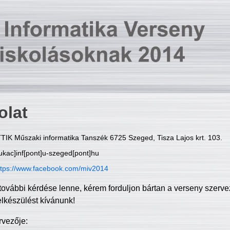
olat
TIK Műszaki informatika Tanszék 6725 Szeged, Tisza Lajos krt. 103.
ukac]inf[pont]u-szeged[pont]hu
ttps://www.facebook.com/miv2014
további kérdése lenne, kérem forduljon bártan a verseny szerve
elkészülést kívánunk!
rvezője: