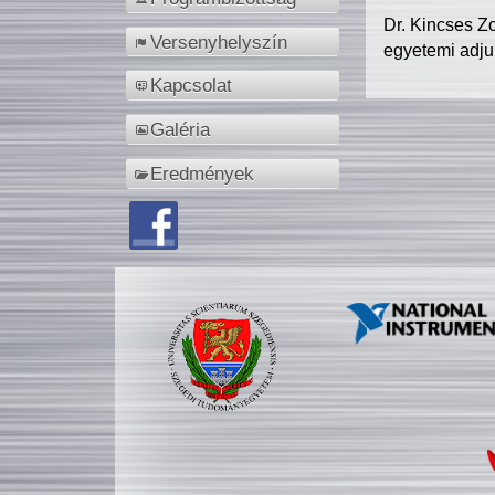
Dr. Kincses Z
Versenyhelyszín
egyetemi adju
Kapcsolat
Galéria
Eredmények