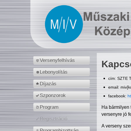
Versenyfelhívás
Kapcs
Lebonyolítás
cím: SZTE T
Díjazás
email: miv[k
Szponzorok
facebook:
h
Program
Ha bármilyen 
versenyre jó f
Regisztráció
A verseny sze
Programbizottság