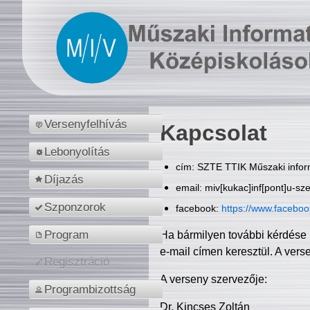
Versenyfelhívás
Kapcsolat
Lebonyolítás
cím: SZTE TTIK Műszaki inform
Díjazás
email: miv[kukac]inf[pont]u-sz
Szponzorok
facebook:
https://www.facebo
Program
Ha bármilyen további kérdése 
e-mail címen keresztül. A vers
Regisztráció
A verseny szervezője:
Programbizottság
Dr. Kincses Zoltán