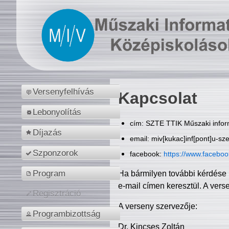
Versenyfelhívás
Kapcsolat
Lebonyolítás
cím: SZTE TTIK Műszaki inform
Díjazás
email: miv[kukac]inf[pont]u-sz
Szponzorok
facebook:
https://www.facebo
Program
Ha bármilyen további kérdése 
e-mail címen keresztül. A vers
Regisztráció
A verseny szervezője:
Programbizottság
Dr. Kincses Zoltán