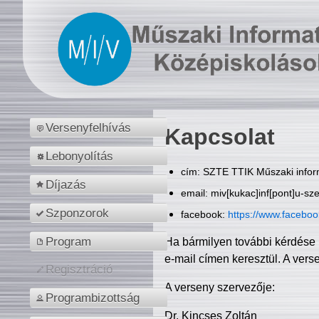
Versenyfelhívás
Kapcsolat
Lebonyolítás
cím: SZTE TTIK Műszaki inform
Díjazás
email: miv[kukac]inf[pont]u-sz
Szponzorok
facebook:
https://www.facebo
Program
Ha bármilyen további kérdése 
e-mail címen keresztül. A vers
Regisztráció
A verseny szervezője:
Programbizottság
Dr. Kincses Zoltán