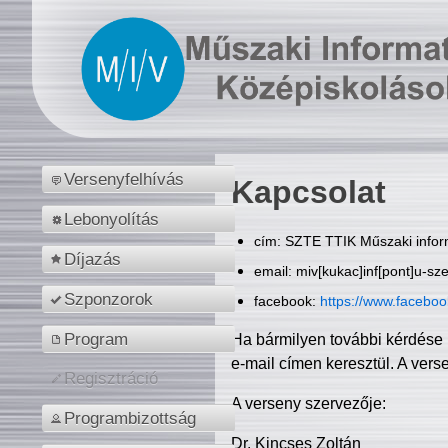
Versenyfelhívás
Kapcsolat
Lebonyolítás
cím: SZTE TTIK Műszaki inform
Díjazás
email: miv[kukac]inf[pont]u-sz
Szponzorok
facebook:
https://www.facebo
Program
Ha bármilyen további kérdése 
e-mail címen keresztül. A vers
Regisztráció
A verseny szervezője:
Programbizottság
Dr. Kincses Zoltán