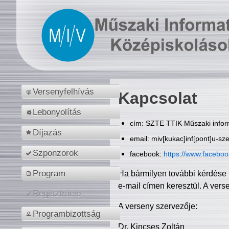
Versenyfelhívás
Kapcsolat
Lebonyolítás
cím: SZTE TTIK Műszaki inform
Díjazás
email: miv[kukac]inf[pont]u-sz
Szponzorok
facebook:
https://www.facebo
Program
Ha bármilyen további kérdése 
e-mail címen keresztül. A vers
Regisztráció
A verseny szervezője:
Programbizottság
Dr. Kincses Zoltán