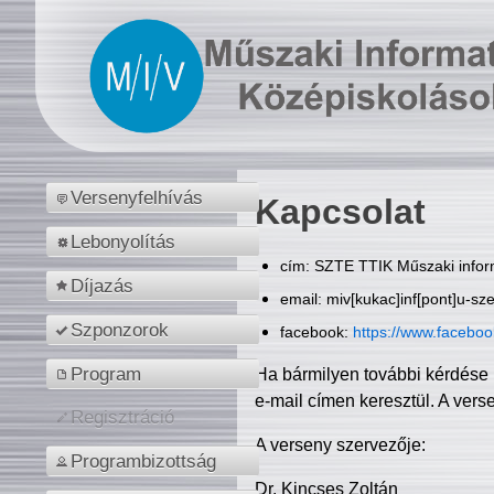
Versenyfelhívás
Kapcsolat
Lebonyolítás
cím: SZTE TTIK Műszaki inform
Díjazás
email: miv[kukac]inf[pont]u-sz
Szponzorok
facebook:
https://www.facebo
Program
Ha bármilyen további kérdése 
e-mail címen keresztül. A vers
Regisztráció
A verseny szervezője:
Programbizottság
Dr. Kincses Zoltán