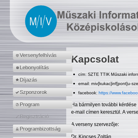
Versenyfelhívás
Kapcsolat
Lebonyolítás
cím: SZTE TTIK Műszaki inform
Díjazás
email: miv[kukac]inf[pont]u-sz
Szponzorok
facebook:
https://www.facebo
Program
Ha bármilyen további kérdése 
e-mail címen keresztül. A vers
Regisztráció
A verseny szervezője:
Programbizottság
Dr. Kincses Zoltán