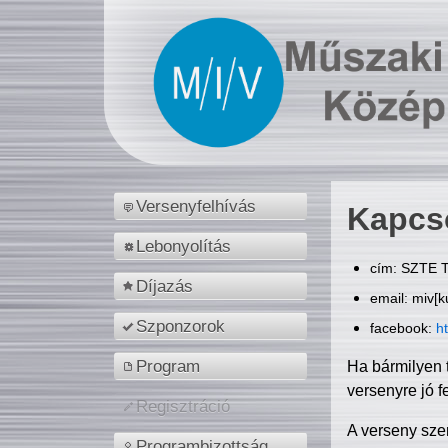
Versenyfelhívás
Kapcs
Lebonyolítás
cím: SZTE T
Díjazás
email: miv[k
Szponzorok
facebook:
h
Program
Ha bármilyen 
versenyre jó f
Regisztráció
A verseny sze
Programbizottság