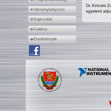
Dr. Kincses Z
Versenyhelyszín
egyetemi adju
Kapcsolat
Galéria
Eredmények