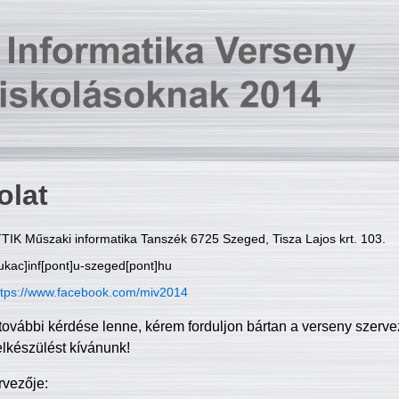
olat
TIK Műszaki informatika Tanszék 6725 Szeged, Tisza Lajos krt. 103.
ukac]inf[pont]u-szeged[pont]hu
ttps://www.facebook.com/miv2014
további kérdése lenne, kérem forduljon bártan a verseny szerve
elkészülést kívánunk!
rvezője: