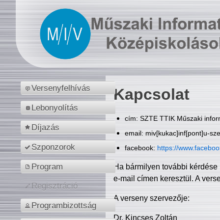
Versenyfelhívás
Kapcsolat
Lebonyolítás
cím: SZTE TTIK Műszaki inform
Díjazás
email: miv[kukac]inf[pont]u-sz
Szponzorok
facebook:
https://www.facebo
Program
Ha bármilyen további kérdése 
e-mail címen keresztül. A vers
Regisztráció
A verseny szervezője:
Programbizottság
Dr. Kincses Zoltán