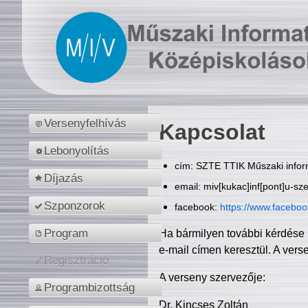
Versenyfelhívás
Kapcsolat
Lebonyolítás
cím: SZTE TTIK Műszaki inform
Díjazás
email: miv[kukac]inf[pont]u-sz
Szponzorok
facebook:
https://www.facebo
Program
Ha bármilyen további kérdése 
e-mail címen keresztül. A vers
Regisztráció
A verseny szervezője:
Programbizottság
Dr. Kincses Zoltán