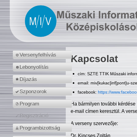
Versenyfelhívás
Kapcsolat
Lebonyolítás
cím: SZTE TTIK Műszaki inform
Díjazás
email: miv[kukac]inf[pont]u-sz
Szponzorok
facebook:
https://www.facebo
Program
Ha bármilyen további kérdése 
e-mail címen keresztül. A vers
Regisztráció
A verseny szervezője:
Programbizottság
Dr. Kincses Zoltán