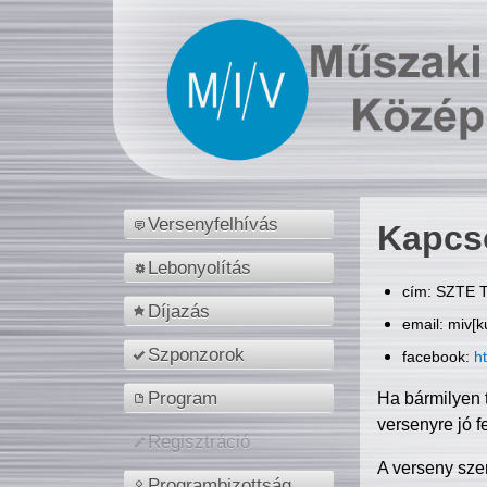
Versenyfelhívás
Kapcs
Lebonyolítás
cím: SZTE T
Díjazás
email: miv[k
Szponzorok
facebook:
h
Program
Ha bármilyen 
versenyre jó f
Regisztráció
A verseny sze
Programbizottság