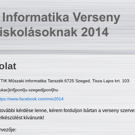
olat
TIK Műszaki informatika Tanszék 6725 Szeged, Tisza Lajos krt. 103.
ukac]inf[pont]u-szeged[pont]hu
ttps://www.facebook.com/miv2014
további kérdése lenne, kérem forduljon bártan a verseny szerve
elkészülést kívánunk!
rvezője: