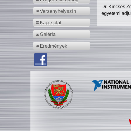
Dr. Kincses Z
Versenyhelyszín
egyetemi adju
Kapcsolat
Galéria
Eredmények