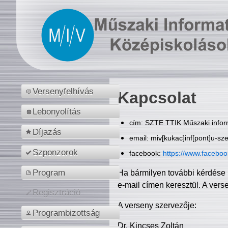
Versenyfelhívás
Kapcsolat
Lebonyolítás
cím: SZTE TTIK Műszaki inform
Díjazás
email: miv[kukac]inf[pont]u-sz
Szponzorok
facebook:
https://www.facebo
Program
Ha bármilyen további kérdése 
e-mail címen keresztül. A vers
Regisztráció
A verseny szervezője:
Programbizottság
Dr. Kincses Zoltán