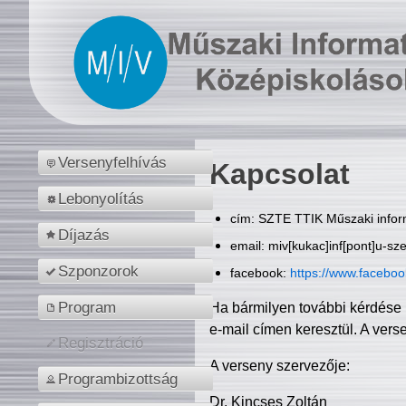
Versenyfelhívás
Kapcsolat
Lebonyolítás
cím: SZTE TTIK Műszaki inform
Díjazás
email: miv[kukac]inf[pont]u-sz
Szponzorok
facebook:
https://www.facebo
Program
Ha bármilyen további kérdése 
e-mail címen keresztül. A vers
Regisztráció
A verseny szervezője:
Programbizottság
Dr. Kincses Zoltán