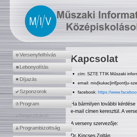
Versenyfelhívás
Kapcsolat
Lebonyolítás
cím: SZTE TTIK Műszaki inform
Díjazás
email: miv[kukac]inf[pont]u-sz
Szponzorok
facebook:
https://www.facebo
Program
Ha bármilyen további kérdése 
e-mail címen keresztül. A vers
Regisztráció
A verseny szervezője:
Programbizottság
Dr. Kincses Zoltán