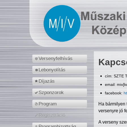
Versenyfelhívás
Kapcs
Lebonyolítás
cím: SZTE T
Díjazás
email: miv[k
Szponzorok
facebook:
h
Program
Ha bármilyen 
versenyre jó f
Regisztráció
A verseny sze
Programbizottság