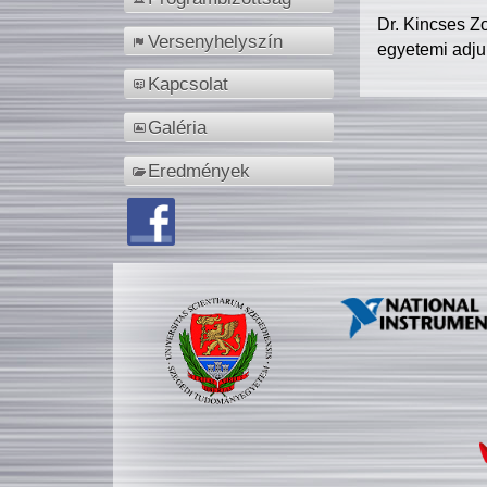
Dr. Kincses Z
Versenyhelyszín
egyetemi adju
Kapcsolat
Galéria
Eredmények