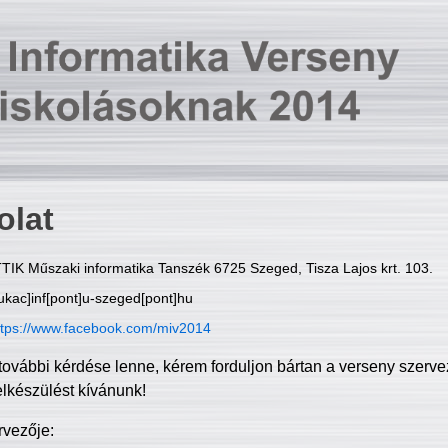
olat
TIK Műszaki informatika Tanszék 6725 Szeged, Tisza Lajos krt. 103.
ukac]inf[pont]u-szeged[pont]hu
ttps://www.facebook.com/miv2014
további kérdése lenne, kérem forduljon bártan a verseny szerve
elkészülést kívánunk!
rvezője: