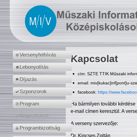
Versenyfelhívás
Kapcsolat
Lebonyolítás
cím: SZTE TTIK Műszaki inform
Díjazás
email: miv[kukac]inf[pont]u-sz
Szponzorok
facebook:
https://www.facebo
Program
Ha bármilyen további kérdése 
e-mail címen keresztül. A vers
Regisztráció
A verseny szervezője:
Programbizottság
Dr. Kincses Zoltán