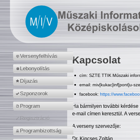
Versenyfelhívás
Kapcsolat
Lebonyolítás
cím: SZTE TTIK Műszaki inform
Díjazás
email: miv[kukac]inf[pont]u-sz
Szponzorok
facebook:
https://www.facebo
Program
Ha bármilyen további kérdése 
e-mail címen keresztül. A vers
Regisztráció
A verseny szervezője:
Programbizottság
Dr. Kincses Zoltán