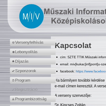
Versenyfelhívás
Kapcsolat
Lebonyolítás
cím: SZTE TTIK Műszaki inform
Díjazás
email: miv[kukac]inf[pont]u-sz
Szponzorok
facebook:
https://www.facebo
Program
Ha bármilyen további kérdése 
e-mail címen keresztül. A vers
Regisztráció
A verseny szervezője:
Programbizottság
Dr. Kincses Zoltán