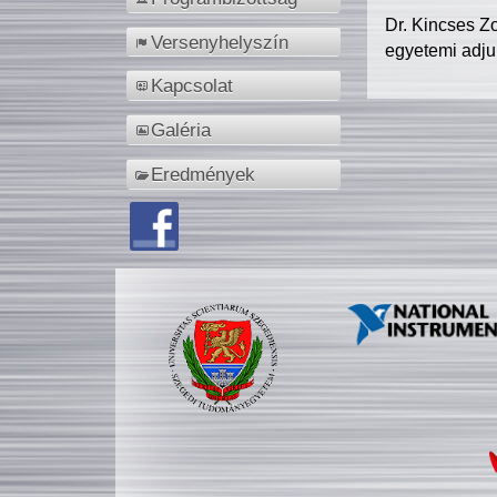
Dr. Kincses Z
Versenyhelyszín
egyetemi adju
Kapcsolat
Galéria
Eredmények