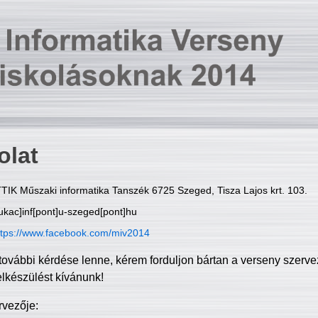
olat
TIK Műszaki informatika Tanszék 6725 Szeged, Tisza Lajos krt. 103.
ukac]inf[pont]u-szeged[pont]hu
ttps://www.facebook.com/miv2014
további kérdése lenne, kérem forduljon bártan a verseny szerve
elkészülést kívánunk!
rvezője: