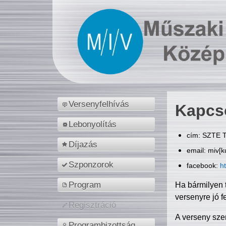
Versenyfelhívás
Kapcs
Lebonyolítás
cím: SZTE T
Díjazás
email: miv[k
Szponzorok
facebook:
h
Program
Ha bármilyen 
versenyre jó f
Regisztráció
A verseny sze
Programbizottság