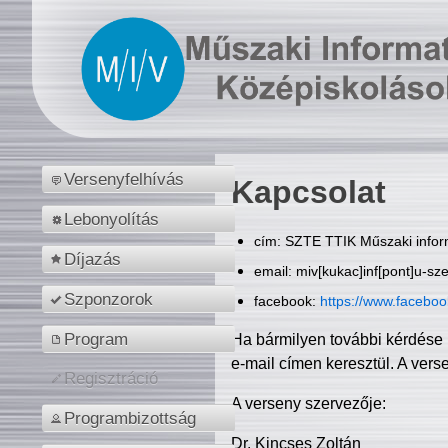
Versenyfelhívás
Kapcsolat
Lebonyolítás
cím: SZTE TTIK Műszaki inform
Díjazás
email: miv[kukac]inf[pont]u-sz
Szponzorok
facebook:
https://www.facebo
Program
Ha bármilyen további kérdése 
e-mail címen keresztül. A vers
Regisztráció
A verseny szervezője:
Programbizottság
Dr. Kincses Zoltán