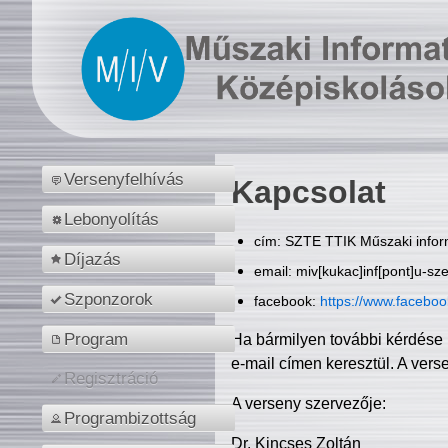
Versenyfelhívás
Kapcsolat
Lebonyolítás
cím: SZTE TTIK Műszaki inform
Díjazás
email: miv[kukac]inf[pont]u-sz
Szponzorok
facebook:
https://www.facebo
Program
Ha bármilyen további kérdése 
e-mail címen keresztül. A vers
Regisztráció
A verseny szervezője:
Programbizottság
Dr. Kincses Zoltán