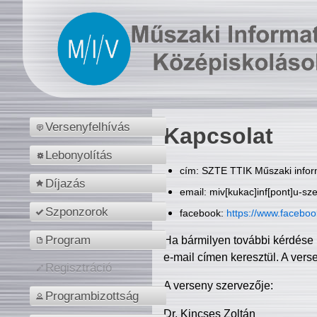
Versenyfelhívás
Kapcsolat
Lebonyolítás
cím: SZTE TTIK Műszaki inform
Díjazás
email: miv[kukac]inf[pont]u-sz
Szponzorok
facebook:
https://www.facebo
Program
Ha bármilyen további kérdése 
e-mail címen keresztül. A vers
Regisztráció
A verseny szervezője:
Programbizottság
Dr. Kincses Zoltán