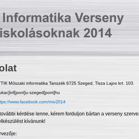
olat
TIK Műszaki informatika Tanszék 6725 Szeged, Tisza Lajos krt. 103.
ukac]inf[pont]u-szeged[pont]hu
ttps://www.facebook.com/miv2014
további kérdése lenne, kérem forduljon bártan a verseny szerve
elkészülést kívánunk!
rvezője: