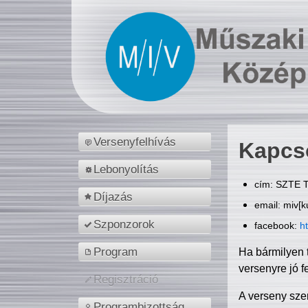
Versenyfelhívás
Kapcs
Lebonyolítás
cím: SZTE T
Díjazás
email: miv[k
Szponzorok
facebook:
h
Program
Ha bármilyen 
versenyre jó f
Regisztráció
A verseny sze
Programbizottság