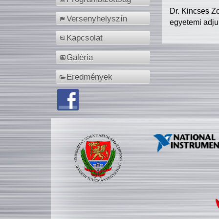
Dr. Kincses Z
Versenyhelyszín
egyetemi adju
Kapcsolat
Galéria
Eredmények