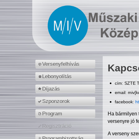
Versenyfelhívás
Kapcs
Lebonyolítás
cím: SZTE T
Díjazás
email: miv[k
Szponzorok
facebook:
h
Program
Ha bármilyen 
versenyre jó f
Regisztráció
A verseny sze
Programbizottság