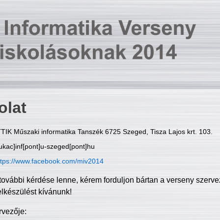
olat
TIK Műszaki informatika Tanszék 6725 Szeged, Tisza Lajos krt. 103.
ukac]inf[pont]u-szeged[pont]hu
ttps://www.facebook.com/miv2014
további kérdése lenne, kérem forduljon bártan a verseny szerve
elkészülést kívánunk!
rvezője: