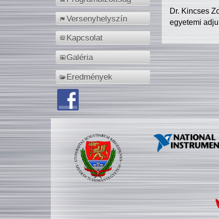
Dr. Kincses Z
Versenyhelyszín
egyetemi adju
Kapcsolat
Galéria
Eredmények