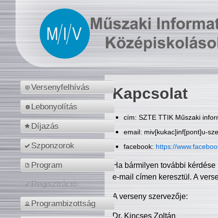
Versenyfelhívás
Kapcsolat
Lebonyolítás
cím: SZTE TTIK Műszaki inform
Díjazás
email: miv[kukac]inf[pont]u-sz
Szponzorok
facebook:
https://www.facebo
Program
Ha bármilyen további kérdése 
e-mail címen keresztül. A vers
Regisztráció
A verseny szervezője:
Programbizottság
Dr. Kincses Zoltán