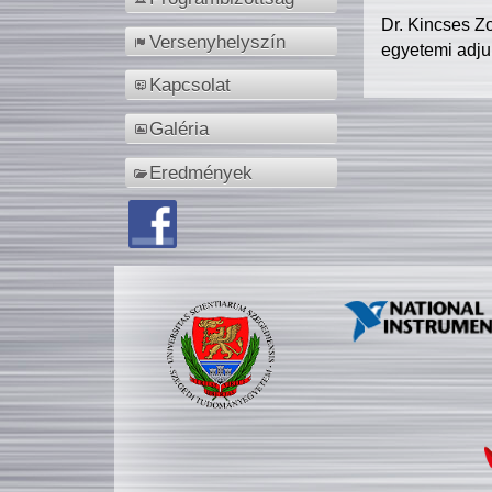
Dr. Kincses Z
Versenyhelyszín
egyetemi adju
Kapcsolat
Galéria
Eredmények