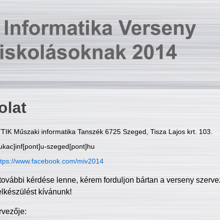
olat
TIK Műszaki informatika Tanszék 6725 Szeged, Tisza Lajos krt. 103.
ukac]inf[pont]u-szeged[pont]hu
ttps://www.facebook.com/miv2014
további kérdése lenne, kérem forduljon bártan a verseny szerve
elkészülést kívánunk!
rvezője: