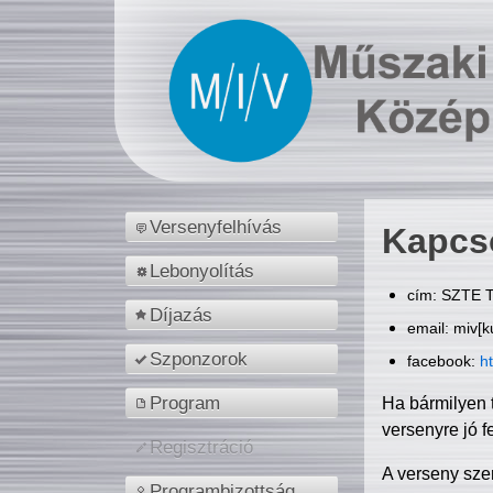
Versenyfelhívás
Kapcs
Lebonyolítás
cím: SZTE T
Díjazás
email: miv[k
Szponzorok
facebook:
h
Program
Ha bármilyen 
versenyre jó f
Regisztráció
A verseny sze
Programbizottság