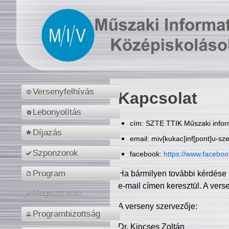
Versenyfelhívás
Kapcsolat
Lebonyolítás
cím: SZTE TTIK Műszaki inform
Díjazás
email: miv[kukac]inf[pont]u-sz
Szponzorok
facebook:
https://www.facebo
Program
Ha bármilyen további kérdése 
e-mail címen keresztül. A vers
Regisztráció
A verseny szervezője:
Programbizottság
Dr. Kincses Zoltán