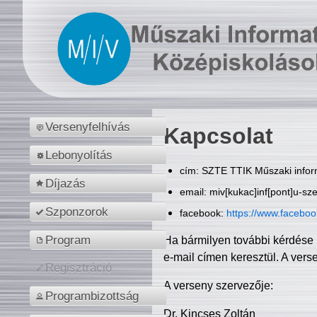
Versenyfelhívás
Kapcsolat
Lebonyolítás
cím: SZTE TTIK Műszaki inform
Díjazás
email: miv[kukac]inf[pont]u-sz
Szponzorok
facebook:
https://www.facebo
Program
Ha bármilyen további kérdése 
e-mail címen keresztül. A vers
Regisztráció
A verseny szervezője:
Programbizottság
Dr. Kincses Zoltán