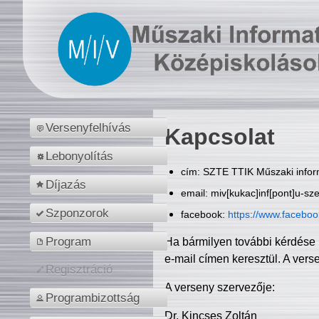
Versenyfelhívás
Kapcsolat
Lebonyolítás
cím: SZTE TTIK Műszaki inform
Díjazás
email: miv[kukac]inf[pont]u-sz
Szponzorok
facebook:
https://www.facebo
Program
Ha bármilyen további kérdése 
e-mail címen keresztül. A vers
Regisztráció
A verseny szervezője:
Programbizottság
Dr. Kincses Zoltán