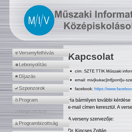
Versenyfelhívás
Kapcsolat
Lebonyolítás
cím: SZTE TTIK Műszaki inform
Díjazás
email: miv[kukac]inf[pont]u-sz
Szponzorok
facebook:
https://www.facebo
Program
Ha bármilyen további kérdése 
e-mail címen keresztül. A vers
Regisztráció
A verseny szervezője:
Programbizottság
Dr. Kincses Zoltán