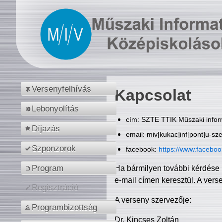
Versenyfelhívás
Kapcsolat
Lebonyolítás
cím: SZTE TTIK Műszaki inform
Díjazás
email: miv[kukac]inf[pont]u-sz
Szponzorok
facebook:
https://www.facebo
Program
Ha bármilyen további kérdése 
e-mail címen keresztül. A vers
Regisztráció
A verseny szervezője:
Programbizottság
Dr. Kincses Zoltán