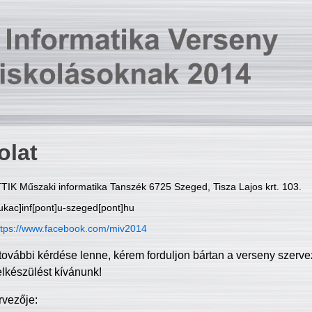
olat
TIK Műszaki informatika Tanszék 6725 Szeged, Tisza Lajos krt. 103.
ukac]inf[pont]u-szeged[pont]hu
ttps://www.facebook.com/miv2014
további kérdése lenne, kérem forduljon bártan a verseny szerve
elkészülést kívánunk!
rvezője: