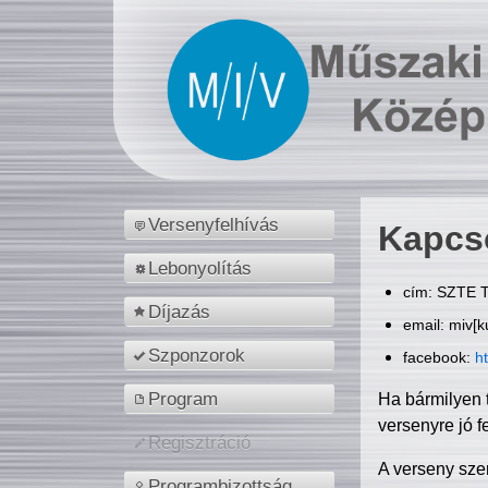
Versenyfelhívás
Kapcs
Lebonyolítás
cím: SZTE T
Díjazás
email: miv[k
Szponzorok
facebook:
h
Program
Ha bármilyen 
versenyre jó f
Regisztráció
A verseny sze
Programbizottság