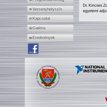
Dr. Kincses Z
Versenyhelyszín
egyetemi adju
Kapcsolat
Galéria
Eredmények