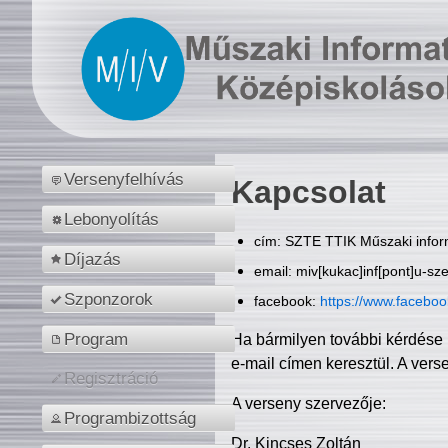
Versenyfelhívás
Kapcsolat
Lebonyolítás
cím: SZTE TTIK Műszaki inform
Díjazás
email: miv[kukac]inf[pont]u-sz
Szponzorok
facebook:
https://www.facebo
Program
Ha bármilyen további kérdése 
e-mail címen keresztül. A vers
Regisztráció
A verseny szervezője:
Programbizottság
Dr. Kincses Zoltán