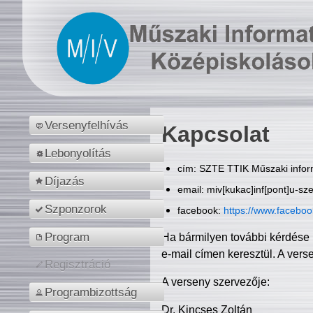
Versenyfelhívás
Kapcsolat
Lebonyolítás
cím: SZTE TTIK Műszaki inform
Díjazás
email: miv[kukac]inf[pont]u-sz
Szponzorok
facebook:
https://www.facebo
Program
Ha bármilyen további kérdése 
e-mail címen keresztül. A vers
Regisztráció
A verseny szervezője:
Programbizottság
Dr. Kincses Zoltán