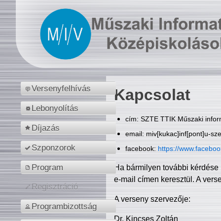
Versenyfelhívás
Kapcsolat
Lebonyolítás
cím: SZTE TTIK Műszaki inform
Díjazás
email: miv[kukac]inf[pont]u-sz
Szponzorok
facebook:
https://www.facebo
Program
Ha bármilyen további kérdése 
e-mail címen keresztül. A vers
Regisztráció
A verseny szervezője:
Programbizottság
Dr. Kincses Zoltán