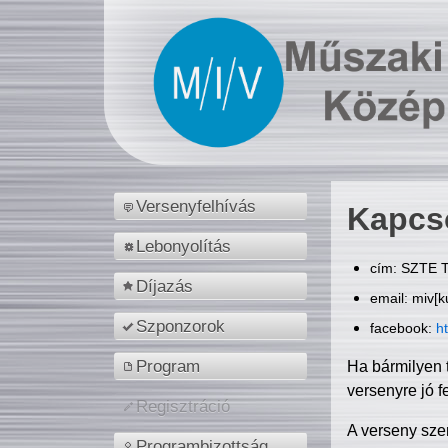
Versenyfelhívás
Kapcs
Lebonyolítás
cím: SZTE T
Díjazás
email: miv[k
Szponzorok
facebook:
h
Program
Ha bármilyen 
versenyre jó f
Regisztráció
A verseny sze
Programbizottság