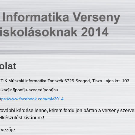
olat
TIK Műszaki informatika Tanszék 6725 Szeged, Tisza Lajos krt. 103.
ukac]inf[pont]u-szeged[pont]hu
ttps://www.facebook.com/miv2014
további kérdése lenne, kérem forduljon bártan a verseny szerve
elkészülést kívánunk!
rvezője: