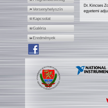
Dr. Kincses Z
Versenyhelyszín
egyetemi adju
Kapcsolat
Galéria
Eredmények