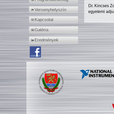
Dr. Kincses Z
Versenyhelyszín
egyetemi adju
Kapcsolat
Galéria
Eredmények