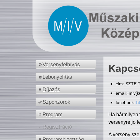
Versenyfelhívás
Kapcs
Lebonyolítás
cím: SZTE T
Díjazás
email: miv[k
Szponzorok
facebook:
h
Program
Ha bármilyen 
versenyre jó f
Regisztráció
A verseny sze
Programbizottság