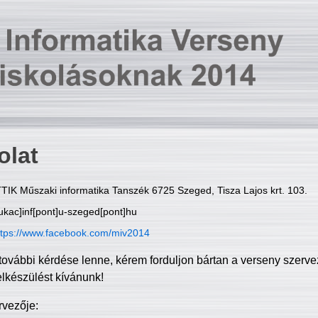
olat
TIK Műszaki informatika Tanszék 6725 Szeged, Tisza Lajos krt. 103.
ukac]inf[pont]u-szeged[pont]hu
ttps://www.facebook.com/miv2014
további kérdése lenne, kérem forduljon bártan a verseny szerve
elkészülést kívánunk!
rvezője: