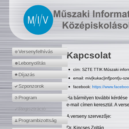
Versenyfelhívás
Kapcsolat
Lebonyolítás
cím: SZTE TTIK Műszaki inform
Díjazás
email: miv[kukac]inf[pont]u-sz
Szponzorok
facebook:
https://www.facebo
Program
Ha bármilyen további kérdése 
e-mail címen keresztül. A vers
Regisztráció
A verseny szervezője:
Programbizottság
Dr. Kincses Zoltán