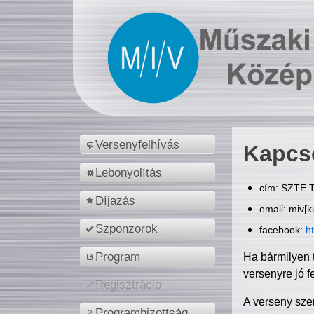
Versenyfelhívás
Kapcs
Lebonyolítás
cím: SZTE T
Díjazás
email: miv[k
Szponzorok
facebook:
h
Program
Ha bármilyen 
versenyre jó f
Regisztráció
A verseny sze
Programbizottság