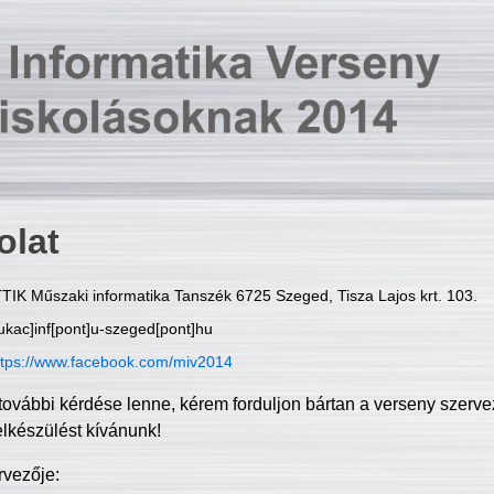
olat
TIK Műszaki informatika Tanszék 6725 Szeged, Tisza Lajos krt. 103.
ukac]inf[pont]u-szeged[pont]hu
ttps://www.facebook.com/miv2014
további kérdése lenne, kérem forduljon bártan a verseny szerve
elkészülést kívánunk!
rvezője: