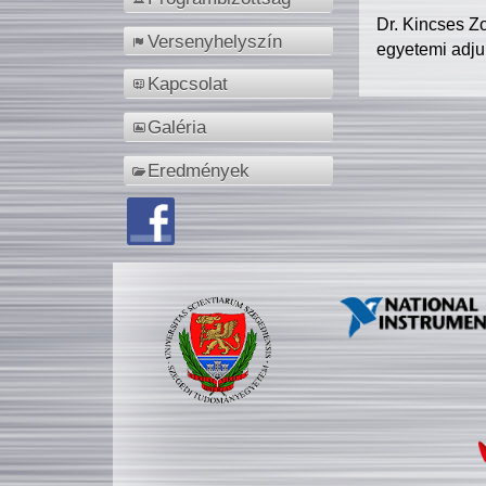
Dr. Kincses Z
Versenyhelyszín
egyetemi adju
Kapcsolat
Galéria
Eredmények