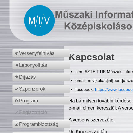
Versenyfelhívás
Kapcsolat
Lebonyolítás
cím: SZTE TTIK Műszaki inform
Díjazás
email: miv[kukac]inf[pont]u-sz
Szponzorok
facebook:
https://www.facebo
Program
Ha bármilyen további kérdése 
e-mail címen keresztül. A vers
Regisztráció
A verseny szervezője:
Programbizottság
Dr. Kincses Zoltán