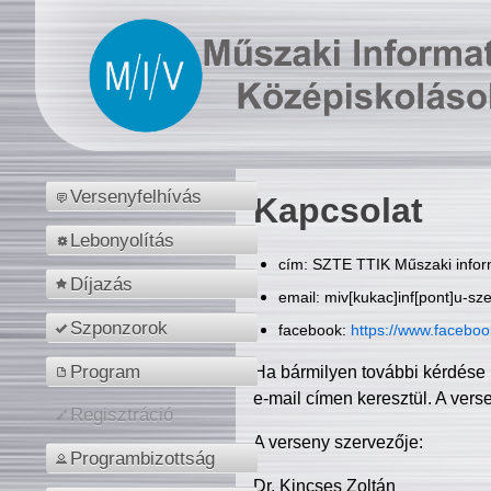
Versenyfelhívás
Kapcsolat
Lebonyolítás
cím: SZTE TTIK Műszaki inform
Díjazás
email: miv[kukac]inf[pont]u-sz
Szponzorok
facebook:
https://www.facebo
Program
Ha bármilyen további kérdése 
e-mail címen keresztül. A vers
Regisztráció
A verseny szervezője:
Programbizottság
Dr. Kincses Zoltán