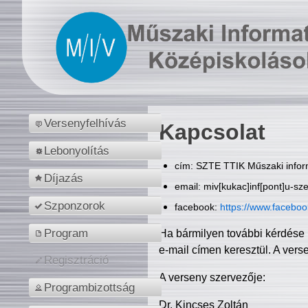
Versenyfelhívás
Kapcsolat
Lebonyolítás
cím: SZTE TTIK Műszaki inform
Díjazás
email: miv[kukac]inf[pont]u-sz
Szponzorok
facebook:
https://www.facebo
Program
Ha bármilyen további kérdése 
e-mail címen keresztül. A vers
Regisztráció
A verseny szervezője:
Programbizottság
Dr. Kincses Zoltán