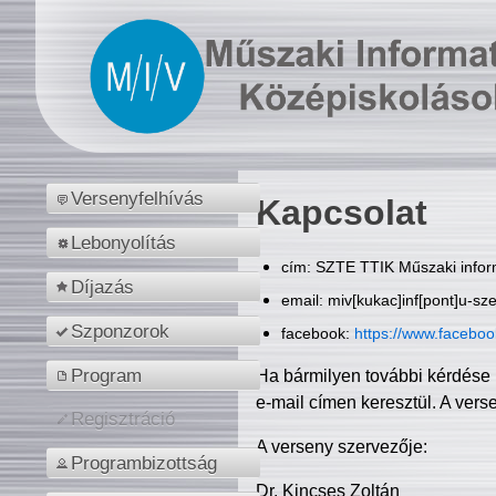
Versenyfelhívás
Kapcsolat
Lebonyolítás
cím: SZTE TTIK Műszaki inform
Díjazás
email: miv[kukac]inf[pont]u-sz
Szponzorok
facebook:
https://www.facebo
Program
Ha bármilyen további kérdése 
e-mail címen keresztül. A vers
Regisztráció
A verseny szervezője:
Programbizottság
Dr. Kincses Zoltán