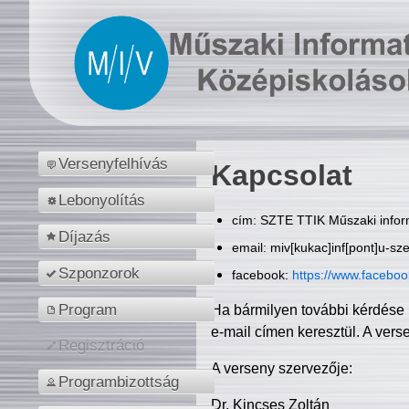
Versenyfelhívás
Kapcsolat
Lebonyolítás
cím: SZTE TTIK Műszaki inform
Díjazás
email: miv[kukac]inf[pont]u-sz
Szponzorok
facebook:
https://www.facebo
Program
Ha bármilyen további kérdése 
e-mail címen keresztül. A vers
Regisztráció
A verseny szervezője:
Programbizottság
Dr. Kincses Zoltán