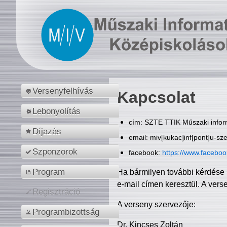
Versenyfelhívás
Kapcsolat
Lebonyolítás
cím: SZTE TTIK Műszaki inform
Díjazás
email: miv[kukac]inf[pont]u-sz
Szponzorok
facebook:
https://www.facebo
Program
Ha bármilyen további kérdése 
e-mail címen keresztül. A vers
Regisztráció
A verseny szervezője:
Programbizottság
Dr. Kincses Zoltán