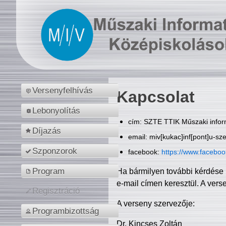
Versenyfelhívás
Kapcsolat
Lebonyolítás
cím: SZTE TTIK Műszaki inform
Díjazás
email: miv[kukac]inf[pont]u-sz
Szponzorok
facebook:
https://www.facebo
Program
Ha bármilyen további kérdése 
e-mail címen keresztül. A vers
Regisztráció
A verseny szervezője:
Programbizottság
Dr. Kincses Zoltán