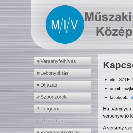
Versenyfelhívás
Kapcs
Lebonyolítás
cím: SZTE T
Díjazás
email: miv[k
Szponzorok
facebook:
h
Program
Ha bármilyen 
versenyre jó f
Regisztráció
A verseny sze
Programbizottság