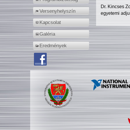
Dr. Kincses Z
Versenyhelyszín
egyetemi adju
Kapcsolat
Galéria
Eredmények