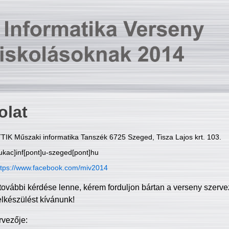
olat
TIK Műszaki informatika Tanszék 6725 Szeged, Tisza Lajos krt. 103.
ukac]inf[pont]u-szeged[pont]hu
ttps://www.facebook.com/miv2014
további kérdése lenne, kérem forduljon bártan a verseny szerve
elkészülést kívánunk!
rvezője: